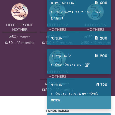
אנדראה פינטו
600
לאריכות ימים ובריאות להורינו
היקרים
HELP FOR ONE
HELP FOR 2
HELP FOR 3
MOTHER
MOTHERS
MOTHERS
₪50
/ month
₪100
/ month
₪150
/ month
אנונימי
200
₪50 × 12 months
₪100 × 12 months
₪150 × 12 months
ליאת קייקוב
200
יישר כח על פועלכם 🏆
HELP FOR 5
MOTHERS
₪200
/ month
אנונימי
720
₪200 × 12 months
לעילוי נשמת מירב בת קלרה
וששון
FUNDS RAISED