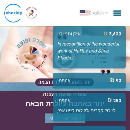
English
אילן ותמי לוי
3,600
In recognition of the wonderful
Open
work of HaRav and Sima
Shadmi
אנונימי
90
שפרה ופועה רעננה
אנונימי
250
יחד באהבה ליולדת הבאה
לזיכויי הרבים ולשלום בנינו אמן
About Campaign