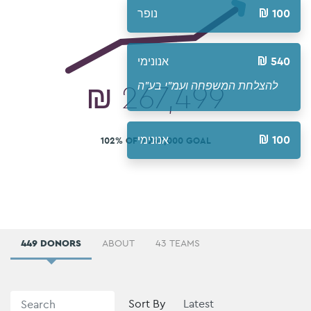
נופר
100
אנונימי
540
₪
267,499
להצלחת המשפחה ועמ"י בע"ה
אנונימי
100
102% OF ₪260,000 GOAL
449 DONORS
ABOUT
43 TEAMS
Sort By