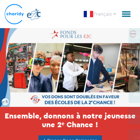
Français
Ensemble, donnons à notre jeunesse
une 2ᵉ Chance !