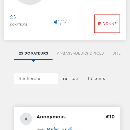
25
€
1
,
114
JE DONNE
DONATEURS
25 DONATEURS
AMBASSADEURS-DRICES
SITES
Trier par :
Anonymous
€
10
A
Avec
Marfadi Halidi