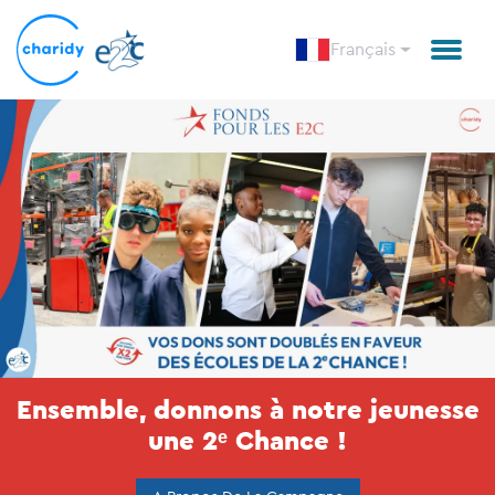
Français
Ensemble, donnons à notre jeunesse
une 2ᵉ Chance !